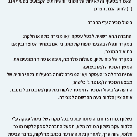
האמור בסעיף זה לא יחול על הטובין והשירותים הקבועים בסעיף
14ג
(ד)
לחוק הגנת הצרכן
.
ביטול מכירה ע
"י החברה
החברה תהא רשאית לבטל עסקה ו
/
או מכירה כולה או חלקה
:
במקרה ונפלה בהצעה טעות קולמוס
,
בין אם במחיר המוצר ובין אם
בתיאור המוצר
;
במקרה של כוח עליון
,
פעולות מלחמה
,
איבה או טרור המונעים את
המשך המכירה ו
/
או ביצועה
;
אם יתברר לה כי העסקה ו
/
או המכירה לוותה בפעילות בלתי חוקית של
מבצע המכירה ו
/
או צד ג
'
כלשהו
;
הודעה על ביטול המכירה תימסר ללקוח בטלפון ו
/
או בכתב לכתובת
אותה ציין הלקוח בעת ההרשמה למכירה
.
כשלון תמורה
: החברה מתחייבת כי בכל מקרה של ביטול עסקה ע
"י
הלקוח עקב כשלון תמורה מלא
, תפעל החברה לספק ללקוח מוצר
חלופי
, שווה ערך
, לאחר קבלת ההודעה בכתב מהלקוח
, בדבר הביטול