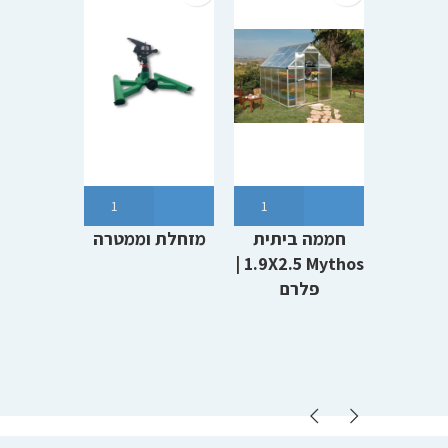
חממה ביתית
מזחלת וממטרה
חממה 
1.9X2.5 Mythos |
לגינה ו
פלרם
52 ליטר