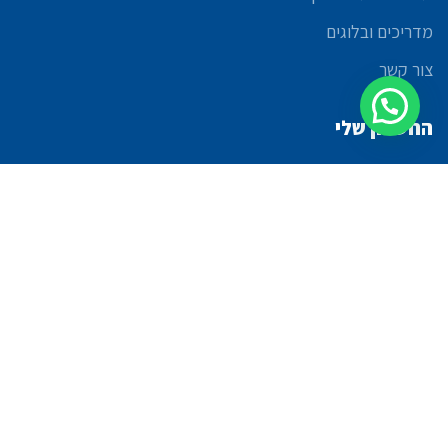
מדריכים ובלוגים
צור קשר
החשבון שלי
החשבון שלי
רשימת הזמנות
השוואה
משאלות
קופה
RazzTech
© 2021 כל הזכויות שמורות לבניאס בע"מ | פיתוח:
|
הצהרת נגישות