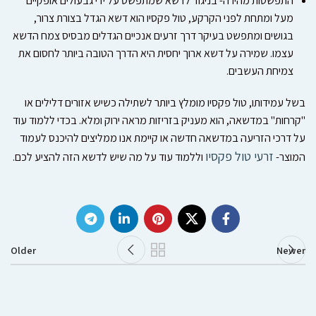
התפשטות מהירה- בניגוד לדשא שמתפשט על ידי גבעולים אופקיים
מעל ומתחת לפני הקרקע, טול פקסיו הוא דשא הגדל בצורת צרור,
בגושים ומתפשט בעיקר דרך זרעים אנכיים הגדלים מבסיס צמח הדשא
עצמו. שמירה על דשא ארוך יחסית היא הדרך הטובה ביותר לחסום את
צמיחת העשבים.
בשל עמידותו, טול פקסיו מומלץ ביותר לשתילה כשיש אזורים דלילים או
"קרחות" במדשאה, הוא מעניק בזריזות מראה ירוק ומלא. בכדי ללמוד עוד
על דרכי הזריעה במדשאה חדשה או קיימת אנו ממליצים להיכנס לעמוד
זרעי טול פקסיו
המוצר-
וללמוד עוד על מה שיש לדשא הזה להציע לכם.
Older
Newer