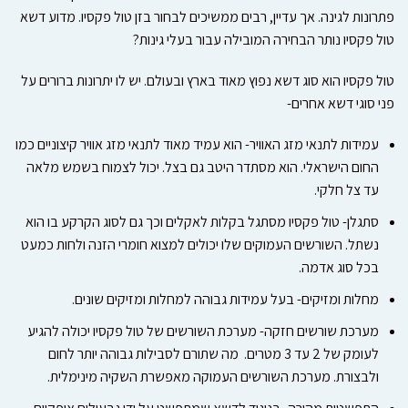
פתרונות לגינה. אך עדיין, רבים ממשיכים לבחור בזן טול פקסיו. מדוע דשא
טול פקסיו נותר הבחירה המובילה עבור בעלי גינות?
טול פקסיו הוא סוג דשא נפוץ מאוד בארץ ובעולם. יש לו יתרונות ברורים על
פני סוגי דשא אחרים-
עמידות לתנאי מזג האוויר- הוא עמיד מאוד לתנאי מזג אוויר קיצוניים כמו
החום הישראלי. הוא מסתדר היטב גם בצל. יכול לצמוח בשמש מלאה
עד צל חלקי.
סתגלן- טול פקסיו מסתגל בקלות לאקלים וכך גם לסוג הקרקע בו הוא
נשתל. השורשים העמוקים שלו יכולים למצוא חומרי הזנה ולחות כמעט
בכל סוג אדמה.
מחלות ומזיקים- בעל עמידות גבוהה למחלות ומזיקים שונים.
מערכת שורשים חזקה- מערכת השורשים של טול פקסיו יכולה להגיע
לעומק של 2 עד 3 מטרים. מה שתורם לסבילות גבוהה יותר לחום
ולבצורת. מערכת השורשים העמוקה מאפשרת השקיה מינימלית.