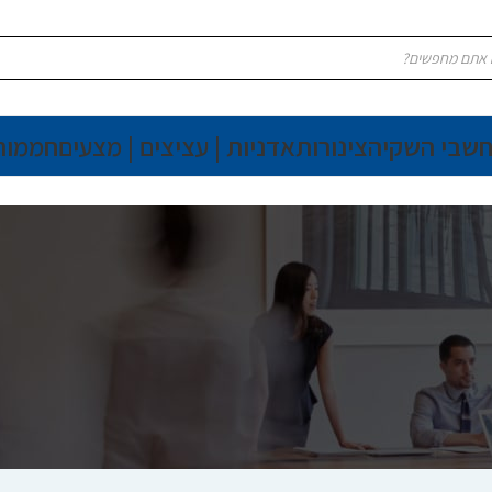
חשבי השקיה
צינורות
אדניות | עציצים | מצעים
חממות