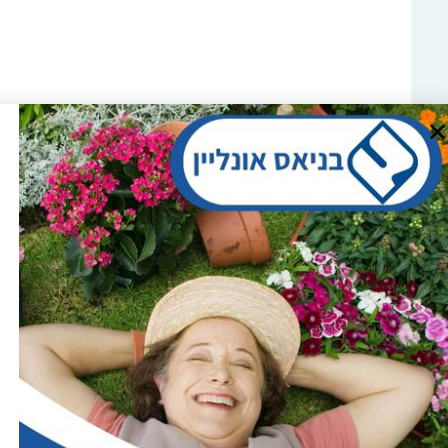
רח' צאלון 4, מגדל העמק
טלפון: 04-6081929
מייל:shop@banias.co.il