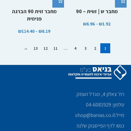
מחבר ש | זווית – 90
מחבר זוית 90 הברגה
פנימית
₪
8.96
–
₪
1.92
₪
114.40
–
₪
8.19
→
13
12
11
…
4
3
2
1
רח' צאלון 4, מגדל העמק
טלפון: 04-6081929
מייל:shop@banias.co.il
כנסו לדף הפייסבוק שלנו!