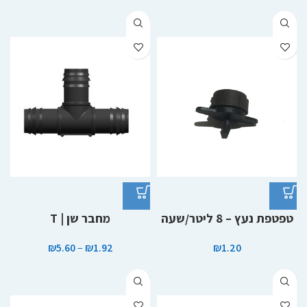
טפטפת נעץ – 8 ליטר/שעה
מחבר שן | T
₪
5.60
–
₪
1.92
₪
1.20