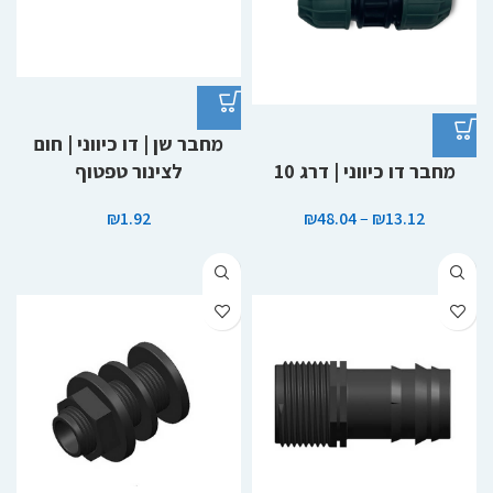
מחבר שן | דו כיווני | חום
מחבר דו כיווני | דרג 10
לצינור טפטוף
₪
1.92
₪
48.04
–
₪
13.12