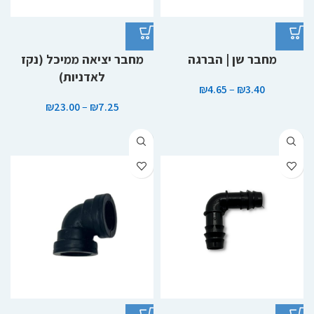
מחבר שן | הברגה
מחבר יציאה ממיכל (נקז
לאדניות)
₪
4.65
–
₪
3.40
₪
23.00
–
₪
7.25