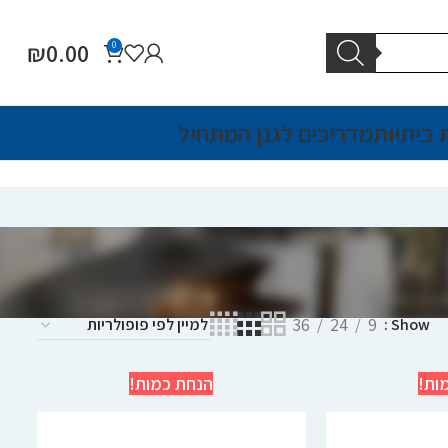
₪
0.00
0
 ביתיות
מדריכים לגנן המתחיל
36
24
9
Show
ות!
הנחת כמות!