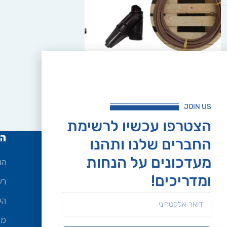
הוספה לסל
ערכת השקייה לגינה
₪
249.00
JOIN US
הצטרפו עכשיו לרשימת
שירות לקוחות
הח
החברים שלנו ותהנו
מעדכונים על הנחות
אודות
הח
ומדריכים!
ביטולים והחזרות
רש
מדיניות פרטיות
הש
תנאי שירות ואספקה
מש