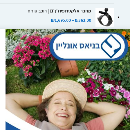
מחבר אלקטרופיוז'ן EF | רוכב קודח
₪
1,695.00
–
₪
363.00
מחבר אלקטרופיוז'ן EF | מסעף
₪
8,700.00
–
₪
148.70
רח' צאלון 4, מגדל העמק
טלפון: 04-6081929
מייל:shop@banias.co.il