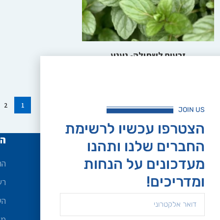
הוספה לסל
זרעים לשתילה- נענע
₪
8.00
2
1
JOIN US
הצטרפו עכשיו לרשימת
שירות לקוחות
הח
החברים שלנו ותהנו
מעדכונים על הנחות
אודות
הח
ומדריכים!
ביטולים והחזרות
רש
מדיניות פרטיות
הש
תנאי שירות ואספקה
מש