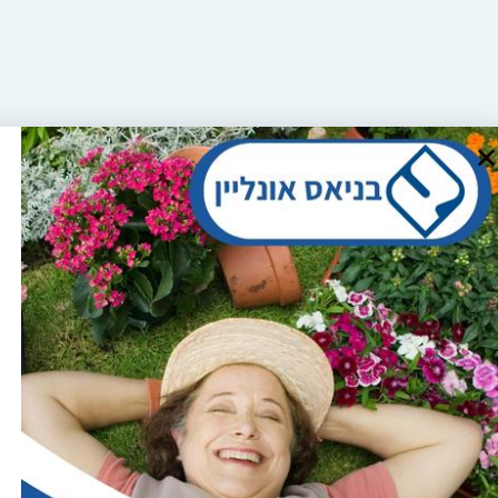
רח' צאלון 4, מגדל העמק
טלפון: 04-6081929
מייל:shop@banias.co.il