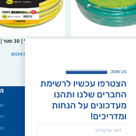
הוספה לסל
יש | 30 מטר | Elgo
צינור גינה 1/2" | 30 מטר | Jasper
₪
154.90
₪
109.00
JOIN US
הצטרפו עכשיו לרשימת
שירות לקוחות
הח
החברים שלנו ותהנו
מעדכונים על הנחות
אודות
הח
ומדריכים!
ביטולים והחזרות
רש
מדיניות פרטיות
הש