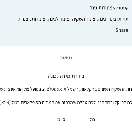
צינורות גינה
קטגוריה:
צינור גינה
צינור השקיה
צינור לגינה
צינורות
צנרת
תגיות:
,
,
,
,
Share:
תיאור
בחירת מידה נכונה
ם בחקלאות, חשמל או אינסטלציה. בפועל צול הוא אינצ’. כשכותבים על צינור גינה חצי צול או
כם הכי קל וברור הכנו לכם טבלה שמרכזת את המידות הפופלאריות בצול (אינצ')
צול
ס"מ