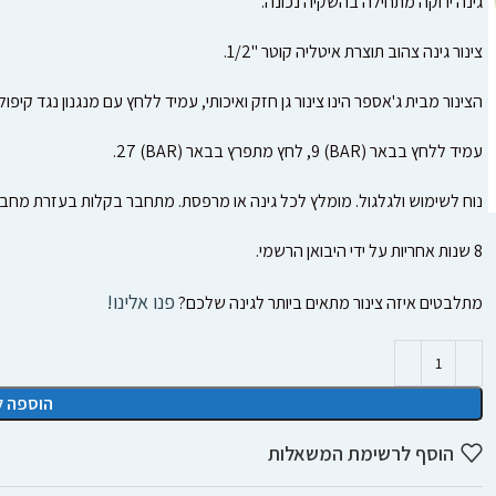
גינה ירוקה מתחילה בהשקיה נכונה.
צינור גינה צהוב תוצרת איטליה קוטר "1/2.
הצינור מבית ג'אספר הינו צינור גן חזק ואיכותי, עמיד ללחץ עם מנגנון נגד קיפול.
עמיד ללחץ בבאר (BAR) 9, לחץ מתפרץ בבאר (BAR) 27.
נוח לשימוש ולגלגול. מומלץ לכל גינה או מרפסת. מתחבר בקלות בעזרת מחברים מהירים. באורך 25 מטר שמגיע לכל 
8 שנות אחריות על ידי היבואן הרשמי.
פנו אלינו!
מתלבטים איזה צינור מתאים ביותר לגינה שלכם?
הוספה ל
הוסף לרשימת המשאלות