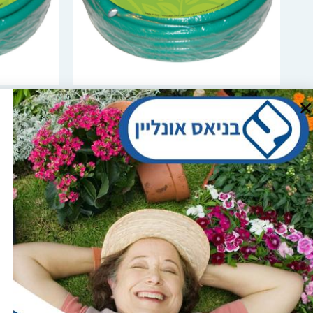
הוספה לסל
הוספה לסל
צינור גינה גמיש | 15 מטר | Elgo
צינור גינה גמ
₪
50.00
רח' צאלון 4, מגדל העמק
טלפון: 04-6081929