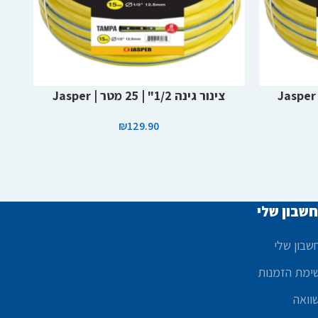
הוספה לסל
הוספה
צינור גינה 1/2" | 25 מטר | Jasper
צינ
₪
129.90
שבון שלי
שבון שלי
ימת הזמנות
וואה