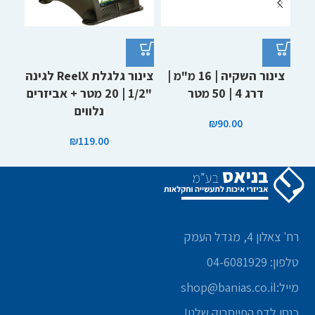
צינור השקיה | 16 מ"מ |
צינור גלגלת ReelX לגינה
צ
דרג 4 | 50 מטר
"1/2 | 20 מטר + אביזרים
נלווים
₪
90.00
₪
119.00
רח' צאלון 4, מגדל העמק
טלפון: 04-6081929
מייל:shop@banias.co.il
כנסו לדף הפייסבוק שלנו!