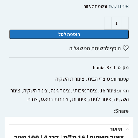
איתנו קשר
ונשמח לעזור
הוספה לסל
הוסף לרשימת המשאלות
מק"ט:
banias87-1
מוצרי הבית
צינורות השקיה
קטגוריות:
,
צינור 16
צינור איכותי
צינור גינה
צינור השקיה
צינור
תגיות:
,
,
,
,
השקייה
צינור לגינה
צינורות
צינורות בניאס
צנרת
,
,
,
,
Share:
תיאור
צינור השקיה | 16 מ"מ | דרג 4 | 100 מטר