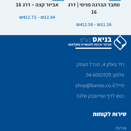
מחבר הברגה פנימי | דרג
אביזר קצה – דרג 16
מ
16
₪
412.72
–
₪
12.84
₪
412.50
–
₪
11.26
רח' צאלון 4, מגדל העמק
טלפון: 04-6081929
מייל:shop@banias.co.il
כנסו לדף הפייסבוק שלנו!
שירות לקוחות
אודות