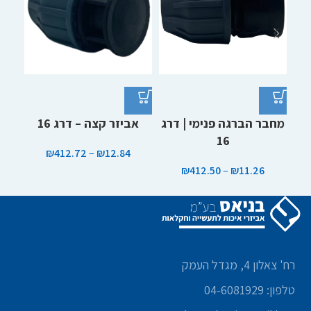
מחבר הברגה פנימי | דרג
אביזר קצה – דרג 16
16
₪
412.72
–
₪
12.84
₪
412.50
–
₪
11.26
רח' צאלון 4, מגדל העמק
טלפון: 04-6081929